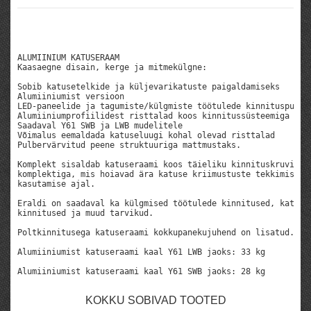
ALUMIINIUM KATUSERAAM

Kaasaegne disain, kerge ja mitmekülgne:

Sobib katusetelkide ja küljevarikatuste paigaldamiseks

Alumiiniumist versioon

LED-paneelide ja tagumiste/külgmiste töötulede kinnituspunkti
Alumiiniumprofiilidest risttalad koos kinnitussüsteemiga

Saadaval Y61 SWB ja LWB mudelitele

Võimalus eemaldada katuseluugi kohal olevad risttalad

Pulbervärvitud peene struktuuriga mattmustaks.
Komplekt sisaldab katuseraami koos täieliku kinnituskruvide 
komplektiga, mis hoiavad ära katuse kriimustuste tekkimise p
kasutamise ajal.

Eraldi on saadaval ka külgmised töötulede kinnitused, katuse
kinnitused ja muud tarvikud.

Poltkinnitusega katuseraami kokkupanekujuhend on lisatud.

Alumiiniumist katuseraami kaal Y61 LWB jaoks: 33 kg

Alumiiniumist katuseraami kaal Y61 SWB jaoks: 28 kg
KOKKU SOBIVAD TOOTED