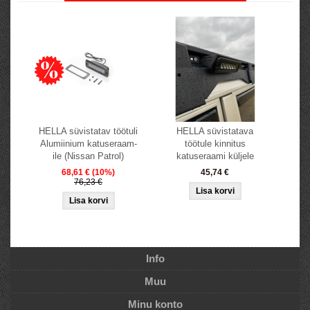
HELLA süvistatav töötuli
HELLA süvistatava
Alumiinium katuseraam-
töötule kinnitus
ile (Nissan Patrol)
katuseraami küljele
68,61 €
(10%)
45,74 €
76,23 €
Info
Muu
Minu konto