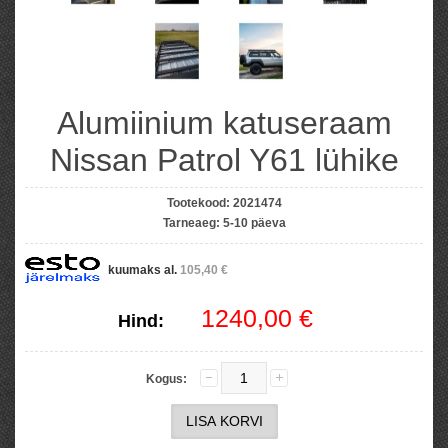
Alumiinium katuseraam
Nissan Patrol Y61 lühike
Tootekood:
2021474
Tarneaeg:
5-10 päeva
kuumaks al.
105,40 €
1240,00 €
Hind:
Kogus: