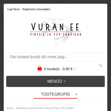
Logi Sisse
Registreeru Kasutajaks
0
toode(t) -
0,00
€
MENÜÜ
TOOTEGRUPID
»
home
Alumiinium katuseraam Nissan Patrol Y61 lühike