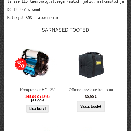
Sinise LED taustvalgustusega (autod, jahid, matkaautod jne) 
DC 12-24V sisend

Materjal ABS + alumiinium
SARNASED TOOTED
Kompressor HF 12V
Offroad tarvikute kott suur
145,00 €
(12%)
30,90 €
165,00 €
Vaata toodet