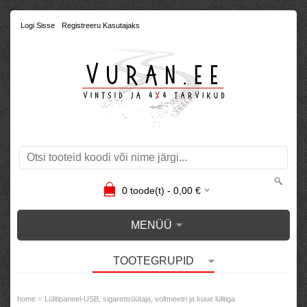
Logi Sisse
Registreeru Kasutajaks
0
toode(t) -
0,00
€
MENÜÜ
TOOTEGRUPID
»
home
Lülitipaneel-USB, sigaretisüütaja, voltmeetri ja kuue lülitiga