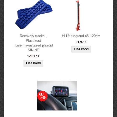
Recovery tracks ,
Hi-lift tungraud 48' 120cm
Plastikust
91,97 €
libisemisvastased plaadid
SININE
129,17 €