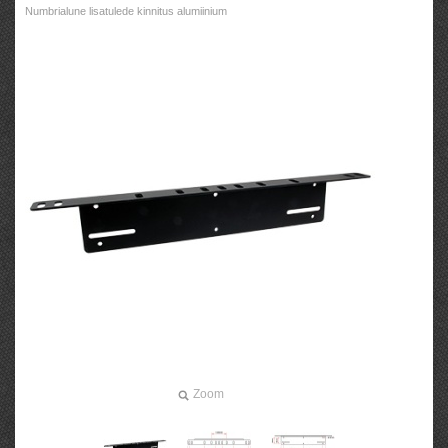
Numbrialune lisatulede kinnitus alumiinium
Zoom