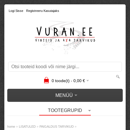
Logi Sisse
Registreeru Kasutajaks
0
toode(t) -
0,00
€
MENÜÜ
TOOTEGRUPID
»
»
»
home
LISATULED
PAIGALDUS TARVIKUD