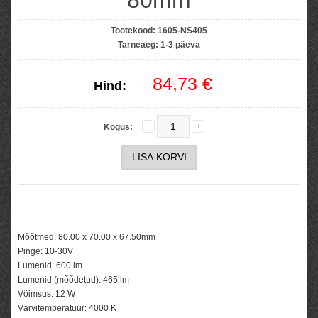
80mm
Tootekood:
1605-NS405
Tarneaeg:
1-3 päeva
84,73 €
Hind:
Kogus:
Mõõtmed
: 80.00 x 70.00 x 67.50mm
Pinge
: 10-30V
Lumenid
: 600 lm
Lumenid (mõõdetud)
: 465 lm
Võimsus
: 12 W
Värvitemperatuur
: 4000 K