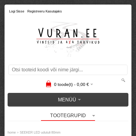
Logi Sisse
Registreeru Kasutajaks
0
toode(t) -
0,00
€
MENÜÜ
TOOTEGRUPID
»
home
SEEKER LED udutuli 80mm