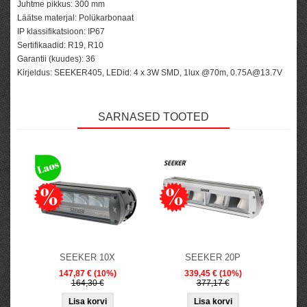
Juhtme pikkus
: 300 mm
Läätse materjal
: Polükarbonaat
IP klassifikatsioon
: IP67
Sertifikaadid
: R19, R10
Garantii (kuudes)
: 36
Kirjeldus
: SEEKER405, LEDid: 4 x 3W SMD, 1lux @70m, 0.75A@13.7V
SARNASED TOOTED
SEEKER 10X
SEEKER 20P
147,87 €
(10%)
339,45 €
(10%)
164,30 €
377,17 €